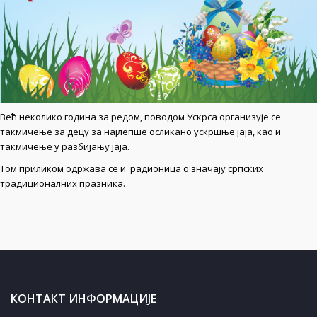
Већ неколико година за редом, поводом Ускрса организује се
такмичење за децу за најлепше осликано ускршње јаја, као и
такмичење у разбијању јаја.
Том приликом одржава се и радионица о значају српских
традиционалних празника.
КОНТАКТ ИНФОРМАЦИЈЕ