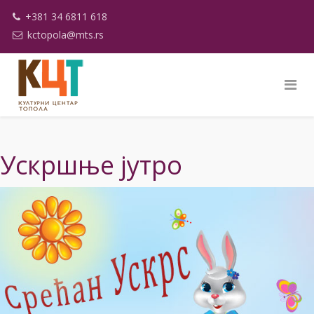
+381 34 6811 618
kctopola@mts.rs
Ускршње јутро