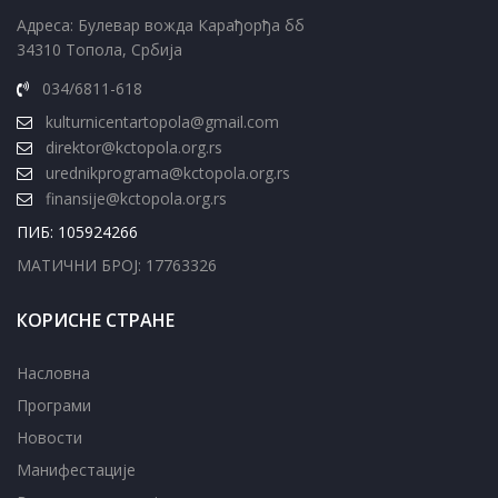
Адреса: Булевар вожда Карађорђа бб
34310 Топола, Србија
034/6811-618
kulturnicentartopola@gmail.com
direktor@kctopola.org.rs
urednikprograma@kctopola.org.rs
finansije@kctopola.org.rs
ПИБ: 105924266
МАТИЧНИ БРОЈ: 17763326
КОРИСНЕ СТРАНЕ
Насловна
Програми
Новости
Манифестације