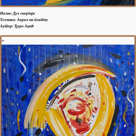
Назив:
Дух енергија
Техника: Акрил на платну
Аутор:
Ђуро Аџић
+