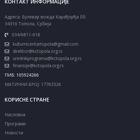
КОНТАКТ ИНФОРМАЦИЈЕ
Адреса: Булевар вожда Карађорђа бб
34310 Топола, Србија
034/6811-618
kulturnicentartopola@gmail.com
direktor@kctopola.org.rs
urednikprograma@kctopola.org.rs
finansije@kctopola.org.rs
ПИБ: 105924266
МАТИЧНИ БРОЈ: 17763326
КОРИСНЕ СТРАНЕ
Насловна
Програми
Новости