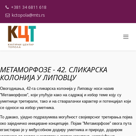
+381 34 6811 618
kctopola@mts.rs
МЕТАМОРФОЗЕ - 42. СЛИКАРСКА
КОЛОНИЈА У ЛИПОВЦУ
Овогодишња, 42-га сликарска колонија у Липовцу носи назив
''Метаморфозе'', који упућује како на садржај и избор теме коју су
уметници третирали, тако и на стваралачки карактер и потенцијал који
се односи на избор уметника.
То дакако, уједно подразумева могућност својеврсног третирања појма
око заједничко инициране концепције. Појам ''Метаморфозе'' овога пута
егзистирао је у међусобном додиру уметника и природе, додиром