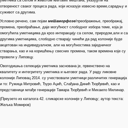
уметника са селом и животом његових мештана, указујући на
отвореност сваког процеса рада, који исказује извесно време,сарадњу и
суживот са другима.
Условно речено, сам појам
метаморф
о
зе
/преображење, преображај,
промена, преобраћање, даје могућност слободног избора теме, која је
омогућила уметницима да кроз интеракцију са селом, природом,али и са
другима уметницима, слободно стварају чинећи да рад колоније буде
акцетован на индивидуалном, али на могућностима заједничког
стварања, као и на коришћењу свесних промена, таком времена које су
провели у Липовцу.
Овогодишња селекција уметника заснована је, првенствено на
квалитету и интегритету уметника и његовог рада. У раду ликовне
колоније Липовац 2014. су учествовали уметници различитих генерација
и то: Ружица Митровић, Ђуро Аџић, Слађана Динић Ђорђевић, као и
представници млађе генерације Тамара Ђорђевић и Михаило Милинар.
(Преузето из каталога 42. сликарске колоније у Липовцу; аутор текста:
Жељка Момиров)