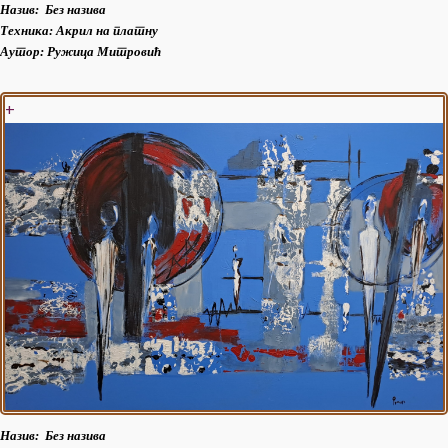
Назив:
Без назива
Техника: Акрил на платну
Аутор:
Ружица Митровић
+
Назив:
Без назива