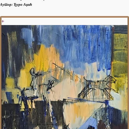
Аутор:
Ђуро Аџић
+