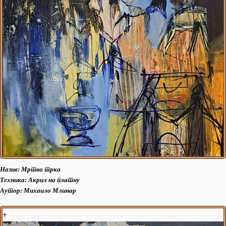
Назив: Мртва трка
Техника: Акрил на платну
Аутор:
Михаило Млинар
+