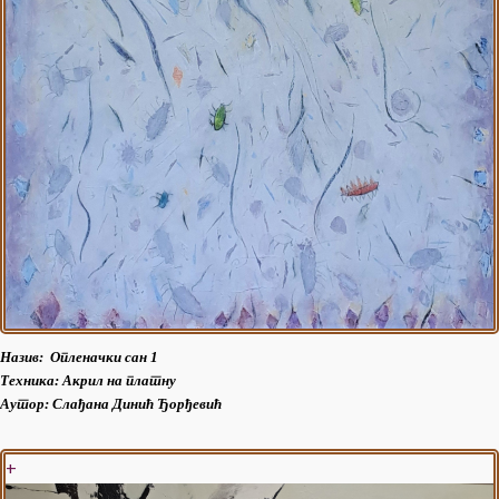
Назив: Опленачки сан 1
Техника: Акрил на платну
Аутор:
Слађана Динић Ђорђевић
+